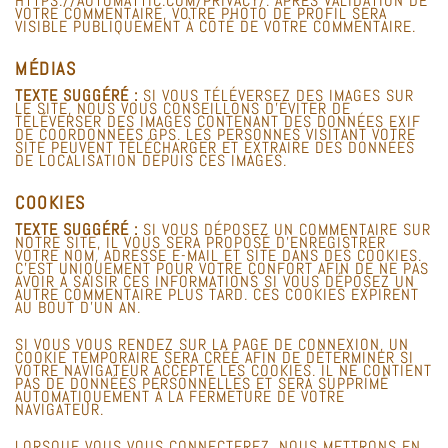
HTTPS://AUTOMATTIC.COM/PRIVACY/. APRÈS VALIDATION DE
VOTRE COMMENTAIRE, VOTRE PHOTO DE PROFIL SERA
VISIBLE PUBLIQUEMENT À COTÉ DE VOTRE COMMENTAIRE.
MÉDIAS
TEXTE SUGGÉRÉ :
SI VOUS TÉLÉVERSEZ DES IMAGES SUR
LE SITE, NOUS VOUS CONSEILLONS D’ÉVITER DE
TÉLÉVERSER DES IMAGES CONTENANT DES DONNÉES EXIF
DE COORDONNÉES GPS. LES PERSONNES VISITANT VOTRE
SITE PEUVENT TÉLÉCHARGER ET EXTRAIRE DES DONNÉES
DE LOCALISATION DEPUIS CES IMAGES.
COOKIES
TEXTE SUGGÉRÉ :
SI VOUS DÉPOSEZ UN COMMENTAIRE SUR
NOTRE SITE, IL VOUS SERA PROPOSÉ D’ENREGISTRER
VOTRE NOM, ADRESSE E-MAIL ET SITE DANS DES COOKIES.
C’EST UNIQUEMENT POUR VOTRE CONFORT AFIN DE NE PAS
AVOIR À SAISIR CES INFORMATIONS SI VOUS DÉPOSEZ UN
AUTRE COMMENTAIRE PLUS TARD. CES COOKIES EXPIRENT
AU BOUT D’UN AN.
SI VOUS VOUS RENDEZ SUR LA PAGE DE CONNEXION, UN
COOKIE TEMPORAIRE SERA CRÉÉ AFIN DE DÉTERMINER SI
VOTRE NAVIGATEUR ACCEPTE LES COOKIES. IL NE CONTIENT
PAS DE DONNÉES PERSONNELLES ET SERA SUPPRIMÉ
AUTOMATIQUEMENT À LA FERMETURE DE VOTRE
NAVIGATEUR.
LORSQUE VOUS VOUS CONNECTEREZ, NOUS METTRONS EN