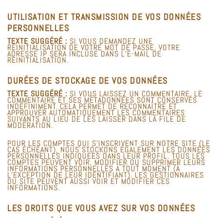
UTILISATION ET TRANSMISSION DE VOS DONNÉES
PERSONNELLES
TEXTE SUGGÉRÉ :
SI VOUS DEMANDEZ UNE
RÉINITIALISATION DE VOTRE MOT DE PASSE, VOTRE
ADRESSE IP SERA INCLUSE DANS L’E-MAIL DE
RÉINITIALISATION.
DURÉES DE STOCKAGE DE VOS DONNÉES
TEXTE SUGGÉRÉ :
SI VOUS LAISSEZ UN COMMENTAIRE, LE
COMMENTAIRE ET SES MÉTADONNÉES SONT CONSERVÉS
INDÉFINIMENT. CELA PERMET DE RECONNAÎTRE ET
APPROUVER AUTOMATIQUEMENT LES COMMENTAIRES
SUIVANTS AU LIEU DE LES LAISSER DANS LA FILE DE
MODÉRATION.
POUR LES COMPTES QUI S’INSCRIVENT SUR NOTRE SITE (LE
CAS ÉCHÉANT), NOUS STOCKONS ÉGALEMENT LES DONNÉES
PERSONNELLES INDIQUÉES DANS LEUR PROFIL. TOUS LES
COMPTES PEUVENT VOIR, MODIFIER OU SUPPRIMER LEURS
INFORMATIONS PERSONNELLES À TOUT MOMENT (À
L’EXCEPTION DE LEUR IDENTIFIANT). LES GESTIONNAIRES
DU SITE PEUVENT AUSSI VOIR ET MODIFIER CES
INFORMATIONS.
LES DROITS QUE VOUS AVEZ SUR VOS DONNÉES