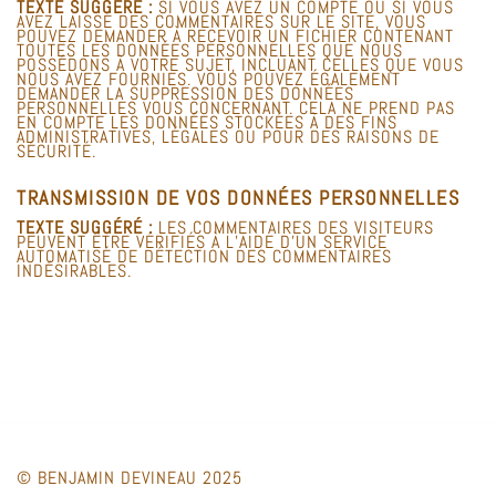
TEXTE SUGGÉRÉ :
SI VOUS AVEZ UN COMPTE OU SI VOUS
AVEZ LAISSÉ DES COMMENTAIRES SUR LE SITE, VOUS
POUVEZ DEMANDER À RECEVOIR UN FICHIER CONTENANT
TOUTES LES DONNÉES PERSONNELLES QUE NOUS
POSSÉDONS À VOTRE SUJET, INCLUANT CELLES QUE VOUS
NOUS AVEZ FOURNIES. VOUS POUVEZ ÉGALEMENT
DEMANDER LA SUPPRESSION DES DONNÉES
PERSONNELLES VOUS CONCERNANT. CELA NE PREND PAS
EN COMPTE LES DONNÉES STOCKÉES À DES FINS
ADMINISTRATIVES, LÉGALES OU POUR DES RAISONS DE
SÉCURITÉ.
TRANSMISSION DE VOS DONNÉES PERSONNELLES
TEXTE SUGGÉRÉ :
LES COMMENTAIRES DES VISITEURS
PEUVENT ÊTRE VÉRIFIÉS À L’AIDE D’UN SERVICE
AUTOMATISÉ DE DÉTECTION DES COMMENTAIRES
INDÉSIRABLES.
© BENJAMIN DEVINEAU 2025