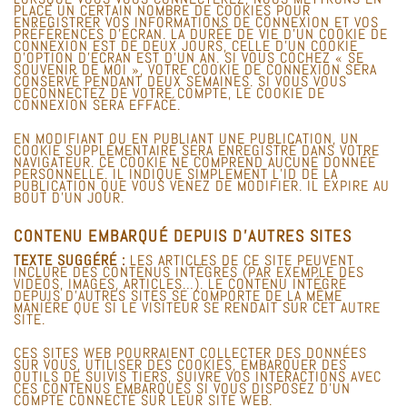
PLACE UN CERTAIN NOMBRE DE COOKIES POUR
ENREGISTRER VOS INFORMATIONS DE CONNEXION ET VOS
PRÉFÉRENCES D’ÉCRAN. LA DURÉE DE VIE D’UN COOKIE DE
CONNEXION EST DE DEUX JOURS, CELLE D’UN COOKIE
D’OPTION D’ÉCRAN EST D’UN AN. SI VOUS COCHEZ « SE
SOUVENIR DE MOI », VOTRE COOKIE DE CONNEXION SERA
CONSERVÉ PENDANT DEUX SEMAINES. SI VOUS VOUS
DÉCONNECTEZ DE VOTRE COMPTE, LE COOKIE DE
CONNEXION SERA EFFACÉ.
EN MODIFIANT OU EN PUBLIANT UNE PUBLICATION, UN
COOKIE SUPPLÉMENTAIRE SERA ENREGISTRÉ DANS VOTRE
NAVIGATEUR. CE COOKIE NE COMPREND AUCUNE DONNÉE
PERSONNELLE. IL INDIQUE SIMPLEMENT L’ID DE LA
PUBLICATION QUE VOUS VENEZ DE MODIFIER. IL EXPIRE AU
BOUT D’UN JOUR.
CONTENU EMBARQUÉ DEPUIS D’AUTRES SITES
TEXTE SUGGÉRÉ :
LES ARTICLES DE CE SITE PEUVENT
INCLURE DES CONTENUS INTÉGRÉS (PAR EXEMPLE DES
VIDÉOS, IMAGES, ARTICLES…). LE CONTENU INTÉGRÉ
DEPUIS D’AUTRES SITES SE COMPORTE DE LA MÊME
MANIÈRE QUE SI LE VISITEUR SE RENDAIT SUR CET AUTRE
SITE.
CES SITES WEB POURRAIENT COLLECTER DES DONNÉES
SUR VOUS, UTILISER DES COOKIES, EMBARQUER DES
OUTILS DE SUIVIS TIERS, SUIVRE VOS INTERACTIONS AVEC
CES CONTENUS EMBARQUÉS SI VOUS DISPOSEZ D’UN
COMPTE CONNECTÉ SUR LEUR SITE WEB.