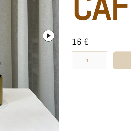
CAF
16
€
QUANTITÉ
DE
GOBELET
CAFÉ