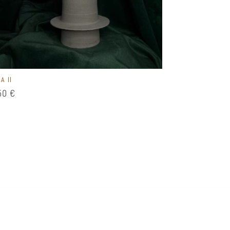
A II
50
€