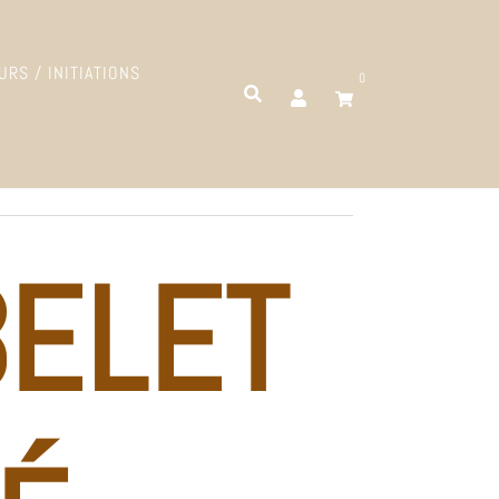
URS / INITIATIONS
0
ELET