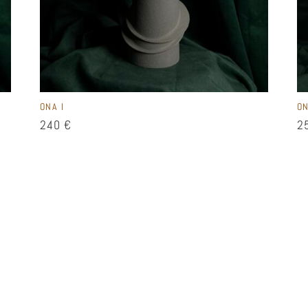
ONA I
ON
240
€
2