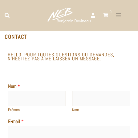
0
CONTACT
HELLO, POUR TOUTES QUESTIONS OU DEMANDES,
N’HÉSITEZ PAS À ME LAISSER UN MESSAGE.
Nom
*
Prénom
Nom
E-mail
*